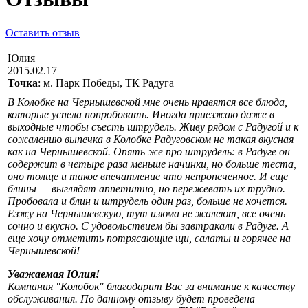
Оставить отзыв
Юлия
2015.02.17
Точка
: м. Парк Победы, ТК Радуга
В Колобке на Чернышевской мне очень нравятся все блюда,
которые успела попробовать. Иногда приезжаю даже в
выходные чтобы съесть штрудель. Живу рядом с Радугой и к
сожалению выпечка в Колобке Радуговском не такая вкусная
как на Чернышевской. Опять же про штрудель: в Радуге он
содержит в четыре раза меньше начинки, но больше теста,
оно толще и такое впечатление что непропеченное. И еще
блины — выглядят аппетитно, но пережевать их трудно.
Пробовала и блин и штрудель один раз, больше не хочется.
Езжу на Чернышевскую, тут изюма не жалеют, все очень
сочно и вкусно. С удовольствием бы завтракали в Радуге. А
еще хочу отметить потрясающие щи, салаты и горячее на
Чернышевской!
Уважаемая Юлия!
Компания "Колобок" благодарит Вас за внимание к качеству
обслуживания. По данному отзыву будет проведена