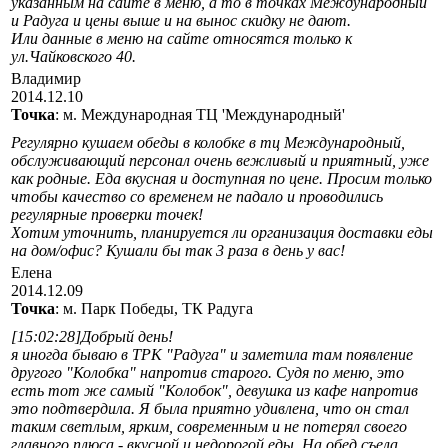
указанным на сайте в меню, а то в точках Международный
и Радуга и цены выше и на вынос скидку не дают.
Или данные в меню на сайте относятся только к
ул.Чайковского 40.
Владимир
2014.12.10
Точка
: м. Международная ТЦ 'Международный'
Регулярно кушаем обеды в колобке в тц Международный,
обслуживающий персонал очень вежливый и приятный, уже
как родные. Еда вкусная и доступная по цене. Просим только
чтобы качество со временем не падало и проводились
регулярные проверки точек!
Хотим уточнить, планируется ли организация доставки еды
на дом/офис? Кушали бы так 3 раза в день у вас!
Елена
2014.12.09
Точка
: м. Парк Победы, ТК Радуга
[15:02:28]Добрый день!
я иногда бываю в ТРК "Радуга" и заметила там появление
другого "Колобка" напротив старого. Судя по меню, это
есть тот же самый "Колобок", девушка из кафе напротив
это подтвердила. Я была приятно удивлена, что он стал
таким светлым, ярким, современным и не потерял своего
главного плюса - вкусной и недорогой еды. На обед съела