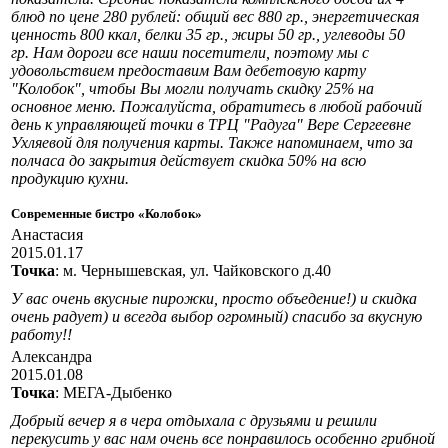
блюд по цене 280 рублей: общий вес 880 гр., энергетическая
ценность 800 ккал, белки 35 гр., жиры 50 гр., углеводы 50
гр. Нам дороги все наши посетители, поэтому мы с
удовольствием предоставим Вам дебетовую карту
"Колобок", чтобы Вы могли получать скидку 25% на
основное меню. Пожалуйста, обратитесь в любой рабочий
день к управляющей точки в ТРЦ "Радуга" Вере Сергеевне
Ухляевой для получения карты. Также напоминаем, что за
полчаса до закрытия действует скидка 50% на всю
продукцию кухни.
Современные бистро «Колобок»
Анастасия
2015.01.17
Точка
: м. Чернышевская, ул. Чайковского д.40
У вас очень вкусные пирожки, просто объедение!) и скидка
очень радует) и всегда выбор огромный) спасибо за вкусную
работу!!
Александра
2015.01.08
Точка
: МЕГА-Дыбенко
Добрый вечер я в чера отдыхала с друзьями и решили
перекусить у вас нам очень все понравилось особенно грибной