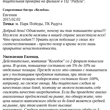
тщательная проверка на филиале в ТЦ "Радуга".
Современные бистро «Колобок»
Евгения
2015.02.02
Точка
: м. Парк Победы, ТК Радуга
Добрый день! Объясните, почему вы так повышаете цены!!!
Неужели жажда наживы в нашей стране захлестнула всех!
Что происходит?! Урвать кусок побольше у своих же
соотечественников - просто позор и кризис всего лишь
прикрытие нечистоплотности.
Уважаемая Евгения,
Действительно, компания "Колобок" со 2 февраля повысила
цены. В целом, повышение составило от 5% до 10% на
отдельные позиции. Прежде всего это связано с повышением
цен у поставщиков продуктов питания, при этом на
некоторые позиции подорожание составило более 100%,
например, на свежие овощи. Мы тщательно следим за
качеством своих блюд, поэтому не можем позволить себе
снижать качество ингредиентов. Если Вы проведете анализ
аналогичных предложений на рынке, то обнаружите, что
цена нашего комплексного обеда из 4х блюд является средней
на рынке, при этом имеет более высокие
показатели. Средние показатели комплексного обеда их 4