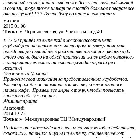
сливочный супчик и шашлык тоже был очень вкусный мягкий
и сочный, пюре тоже шикарное спасибо большое поварам все
очень вкусно!!!!!!!! Теперь буду по чаще к вам ходить.
михаил
2015.01.08
Точка
: м. Чернышевская, ул. Чайковского д.40
В 17 00 пришёл за выпечкой в колобок,ассортимент
скудный,что на первом что на втором этаже,я понимаю
праздники,но пытайтесь рассчитывать запасы выпечки,до
этого дня не было ни одной притензии,живу рядом,пользуюсь
с открытия,качество на высоте,сегодня первый раз-
негатив!
Уважаемый Михаил!
Приносим свои извинения за предоставленные неудобства.
Благодарим Вас за внимание к качеству обслуживания в
нашем кафе. Примем все меры к тому, чтобы повысить
качество обслуживания.
Администрация
Анатолий
2014.12.22
Точка
: м. Международная ТЦ 'Международный'
Подскажите пожалуйста в каких точках колобка действует
скидка 25% на вынос и цены на выпечку соответствуют