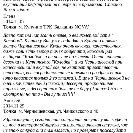
вкуснейший бефстроганов с пюре и не прогадала. Спасибо
Вам и удачи!
Елена
2014.12.07
Точка
: м. Купчино ТРК 'Балкания NOVA'
Давно хотела написать отзыв, о великолепной сети "
Колобок". Кушаю у Вас уже года два, в Купчино и около
метро Чернышевская. Кухня очень вкусная, качественная,
даже если есть выбор точек общепита, каждый раз
выбираю "Колобок" и не разу не пожалела. Очень нравятся
девочки из Купчинского "Колобка", а на Чернышевской при
качественной и вкусной еде, не хватает приветливости
персонала, все сосредоточенные и немного раздраженные
(это касается только 2 го этажа!). Еще на Чернышевской не
очень качественный (свежий) дессерт, просроченные
пирожные, я дессерт там больше не беру (2 этаж) Но не
смотря ни на что - Вы лучшие!!!!!!
Алексей
2014.11.29
Точка
: м. Чернышевская, ул. Чайковского д.40
Здравствуйте, сегодня наш сотрудник покупал у вас кофе на
вынос, в котором обнаружилась металлическая стужка, уж
не знаю откуда она там взялась, но проверьте пожалуйста